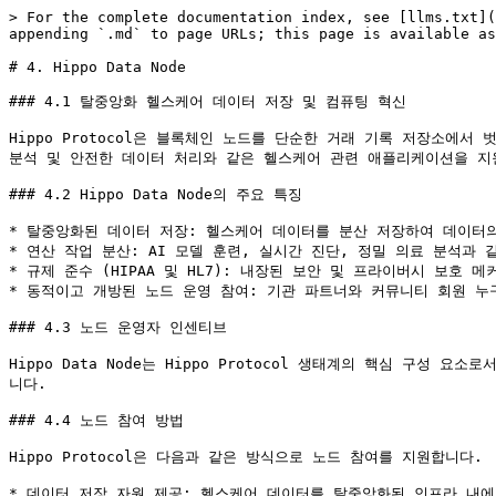
> For the complete documentation index, see [llms.txt](
appending `.md` to page URLs; this page is available as
# 4. Hippo Data Node

### 4.1 탈중앙화 헬스케어 데이터 저장 및 컴퓨팅 혁신

Hippo Protocol은 블록체인 노드를 단순한 거래 기록 저장소에서 
분석 및 안전한 데이터 처리와 같은 헬스케어 관련 애플리케이션을 지
### 4.2 Hippo Data Node의 주요 특징

* 탈중앙화된 데이터 저장: 헬스케어 데이터를 분산 저장하여 데이터의 복
* 연산 작업 분산: AI 모델 훈련, 실시간 진단, 정밀 의료 분석과
* 규제 준수 (HIPAA 및 HL7): 내장된 보안 및 프라이버시 보호 메
* 동적이고 개방된 노드 운영 참여: 기관 파트너와 커뮤니티 회원 누
### 4.3 노드 운영자 인센티브

Hippo Data Node는 Hippo Protocol 생태계의 핵심 
니다.

### 4.4 노드 참여 방법

Hippo Protocol은 다음과 같은 방식으로 노드 참여를 지원합니다.

* 데이터 저장 자원 제공: 헬스케어 데이터를 탈중앙화된 인프라 내에